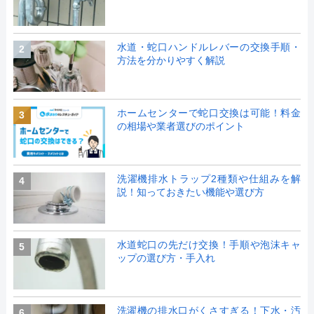
水道・蛇口ハンドルレバーの交換手順・
2
方法を分かりやすく解説
ホームセンターで蛇口交換は可能！料金
3
の相場や業者選びのポイント
洗濯機排水トラップ2種類や仕組みを解
4
説！知っておきたい機能や選び方
水道蛇口の先だけ交換！手順や泡沫キャ
5
ップの選び方・手入れ
洗濯機の排水口がくさすぎる！下水・汚
6