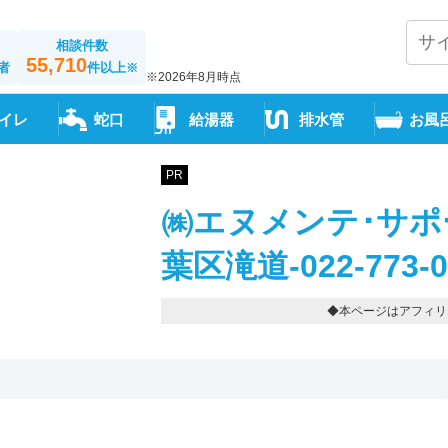
相談件数
55,710
者
件以上
※
※2026年8月時点
イレ
蛇口
給湯器
排水管
お風
PR
㈱エヌメンテ･サポ
葉区滝道-022-773-0
◆本ページはアフィリ