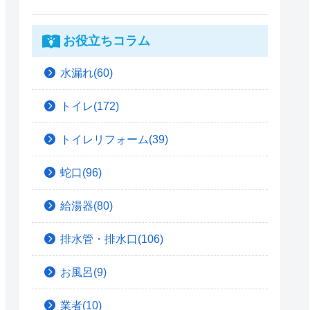
お役立ちコラム
水漏れ(60)
トイレ(172)
トイレリフォーム(39)
蛇口(96)
給湯器(80)
排水管・排水口(106)
お風呂(9)
業者(10)