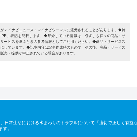
部がマイナビニュース・マイナビウーマンに還元されることがあります。◆特
「PR」表記を記載します。◆紹介している情報は、必ずしも個々の商品・サ
・サービスを選ぶときの参考情報としてご利用ください。◆商品・サービスス
考にしています。◆記事内容は記事作成時のもので、その後、商品・サービス
、販売・提供が中止されている場合があります。
は、日常生活における水まわりのトラブルについて「適切で正しく有益
ます。