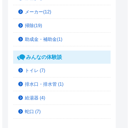
メーカー(12)
掃除(19)
助成金・補助金(1)
みんなの体験談
トイレ
(7)
排水口・排水管
(1)
給湯器
(4)
蛇口
(7)