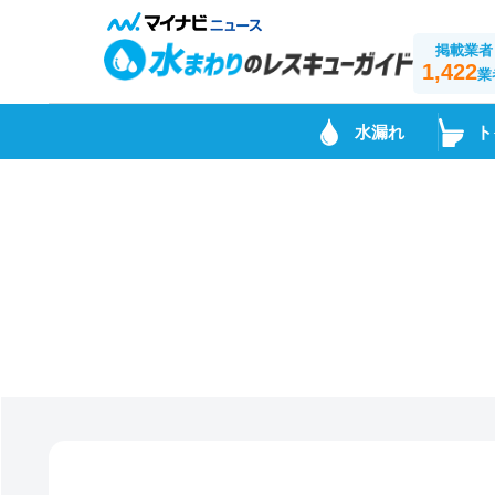
掲載業者
1,422
業
水漏れ
ト