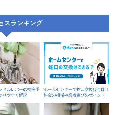
セスランキング
3
ンドルレバーの交換手
ホームセンターで蛇口交換は可能！
かりやすく解説
料金の相場や業者選びのポイント
6