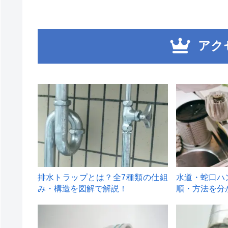
アク
1
2
排水トラップとは？全7種類の仕組
水道・蛇口ハ
み・構造を図解で解説！
順・方法を分
4
5