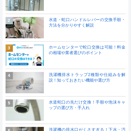
水道・蛇口ハンドルレバーの交換手順・
2
方法を分かりやすく解説
ホームセンターで蛇口交換は可能！料金
3
の相場や業者選びのポイント
洗濯機排水トラップ2種類や仕組みを解
4
説！知っておきたい機能や選び方
水道蛇口の先だけ交換！手順や泡沫キャ
5
ップの選び方・手入れ
洗濯機の排水口がくさすぎる！下水・汚
6