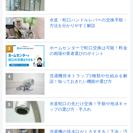
水道・蛇口ハンドルレバーの交換手順・
2
方法を分かりやすく解説
ホームセンターで蛇口交換は可能！料金
3
の相場や業者選びのポイント
洗濯機排水トラップ2種類や仕組みを解
4
説！知っておきたい機能や選び方
水道蛇口の先だけ交換！手順や泡沫キャ
5
ップの選び方・手入れ
洗濯機の排水口がくさすぎる！下水・汚
6