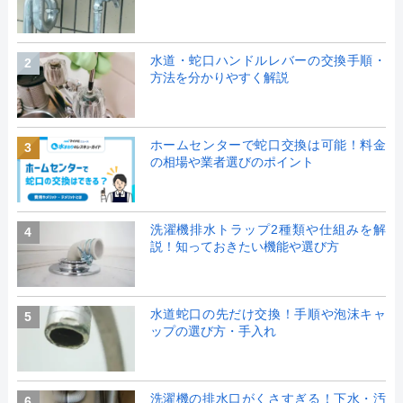
水道・蛇口ハンドルレバーの交換手順・
2
方法を分かりやすく解説
ホームセンターで蛇口交換は可能！料金
3
の相場や業者選びのポイント
洗濯機排水トラップ2種類や仕組みを解
4
説！知っておきたい機能や選び方
水道蛇口の先だけ交換！手順や泡沫キャ
5
ップの選び方・手入れ
洗濯機の排水口がくさすぎる！下水・汚
6