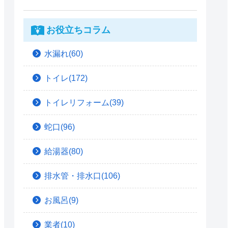
お役立ちコラム
水漏れ(60)
トイレ(172)
トイレリフォーム(39)
蛇口(96)
給湯器(80)
排水管・排水口(106)
お風呂(9)
業者(10)