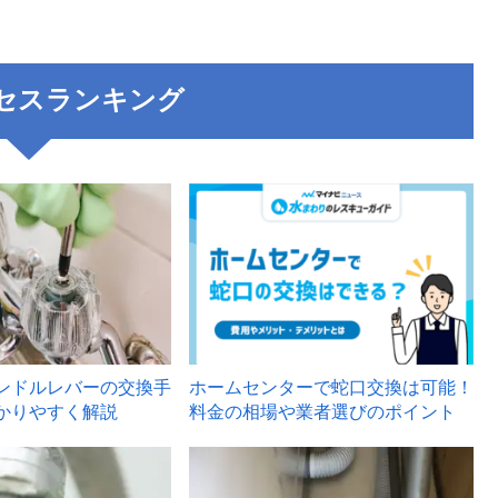
セスランキング
3
ンドルレバーの交換手
ホームセンターで蛇口交換は可能！
かりやすく解説
料金の相場や業者選びのポイント
6