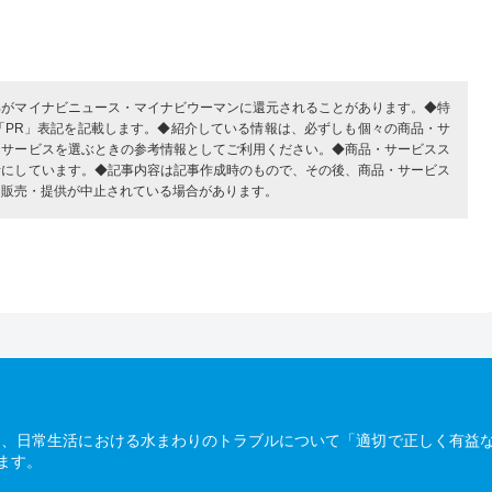
部がマイナビニュース・マイナビウーマンに還元されることがあります。◆特
「PR」表記を記載します。◆紹介している情報は、必ずしも個々の商品・サ
・サービスを選ぶときの参考情報としてご利用ください。◆商品・サービスス
考にしています。◆記事内容は記事作成時のもので、その後、商品・サービス
、販売・提供が中止されている場合があります。
は、日常生活における水まわりのトラブルについて「適切で正しく有益
ます。