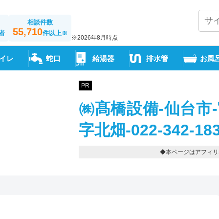
相談件数
55,710
者
件以上
※
※2026年8月時点
イレ
蛇口
給湯器
排水管
お風
PR
㈱髙橋設備-仙台市
字北畑-022-342-18
◆本ページはアフィリ