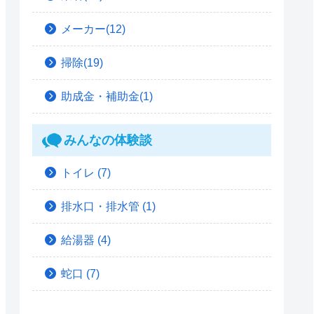
メーカー(12)
掃除(19)
助成金・補助金(1)
みんなの体験談
トイレ
(7)
排水口・排水管
(1)
給湯器
(4)
蛇口
(7)