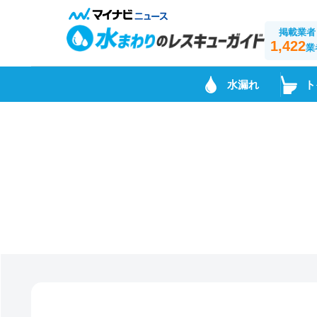
掲載業者
1,422
業
水漏れ
ト