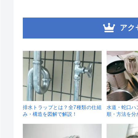
アク
1
2
排水トラップとは？全7種類の仕組
水道・蛇口ハ
み・構造を図解で解説！
順・方法を分
4
5