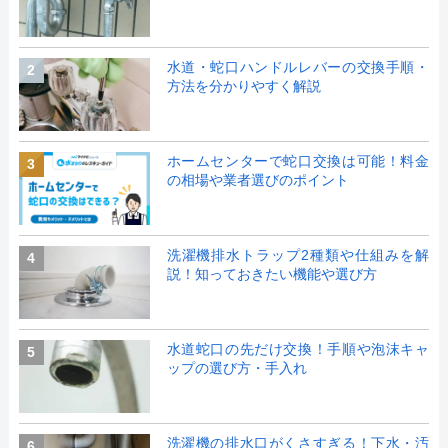
水道・蛇口ハンドルレバーの交換手順・
2
方法を分かりやすく解説
ホームセンターで蛇口交換は可能！料金
3
の相場や業者選びのポイント
洗濯機排水トラップ2種類や仕組みを解
4
説！知っておきたい機能や選び方
水道蛇口の先だけ交換！手順や泡沫キャ
5
ップの選び方・手入れ
洗濯機の排水口がくさすぎる！下水・汚
6