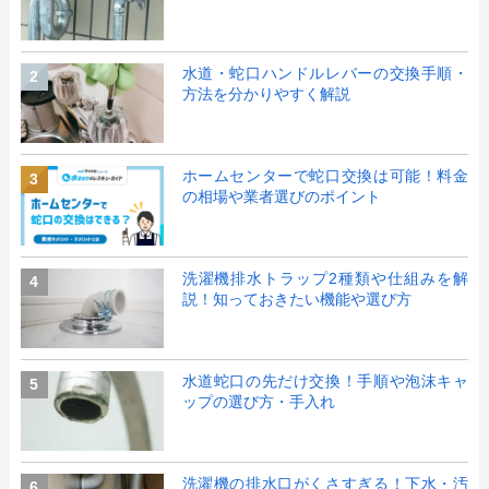
水道・蛇口ハンドルレバーの交換手順・
2
方法を分かりやすく解説
ホームセンターで蛇口交換は可能！料金
3
の相場や業者選びのポイント
洗濯機排水トラップ2種類や仕組みを解
4
説！知っておきたい機能や選び方
水道蛇口の先だけ交換！手順や泡沫キャ
5
ップの選び方・手入れ
洗濯機の排水口がくさすぎる！下水・汚
6