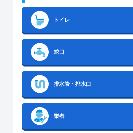
トイレ
蛇口
排水管・排水口
業者