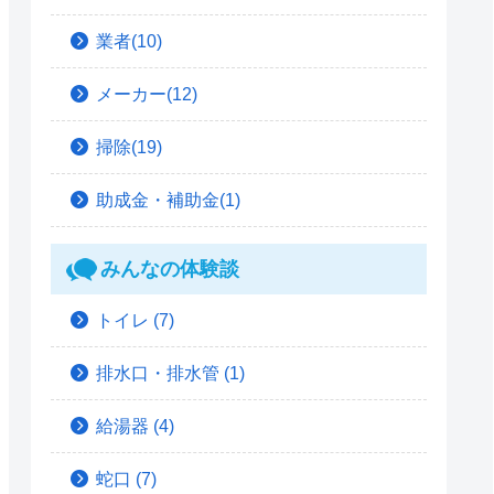
業者(10)
メーカー(12)
掃除(19)
助成金・補助金(1)
みんなの体験談
トイレ
(7)
排水口・排水管
(1)
給湯器
(4)
蛇口
(7)