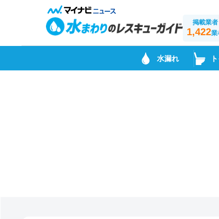
掲載業者
1,422
業
水漏れ
ト