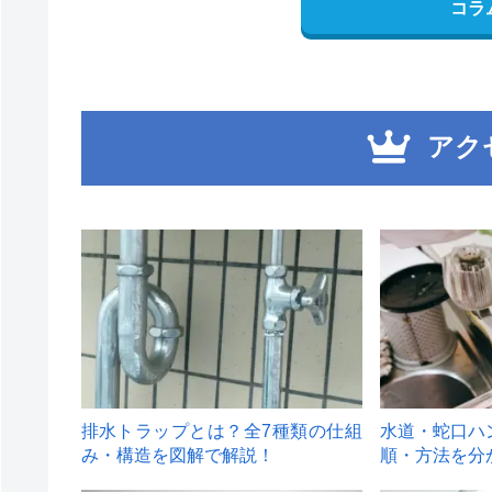
コラ
アク
1
2
排水トラップとは？全7種類の仕組
水道・蛇口ハ
み・構造を図解で解説！
順・方法を分