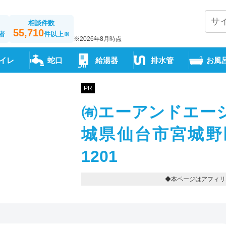
相談件数
55,710
者
件以上
※
※2026年8月時点
イレ
蛇口
給湯器
排水管
お風
PR
㈲エーアンドエーシ
城県仙台市宮城野区日
1201
◆本ページはアフィリ