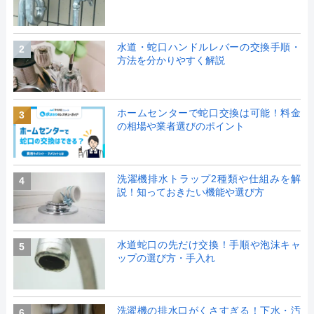
水道・蛇口ハンドルレバーの交換手順・
2
方法を分かりやすく解説
ホームセンターで蛇口交換は可能！料金
3
の相場や業者選びのポイント
洗濯機排水トラップ2種類や仕組みを解
4
説！知っておきたい機能や選び方
水道蛇口の先だけ交換！手順や泡沫キャ
5
ップの選び方・手入れ
洗濯機の排水口がくさすぎる！下水・汚
6