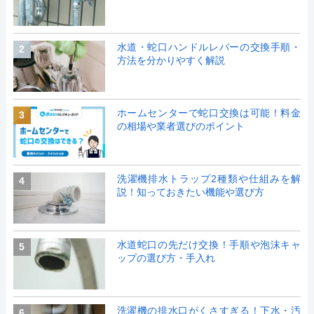
水道・蛇口ハンドルレバーの交換手順・
2
方法を分かりやすく解説
ホームセンターで蛇口交換は可能！料金
3
の相場や業者選びのポイント
洗濯機排水トラップ2種類や仕組みを解
4
説！知っておきたい機能や選び方
水道蛇口の先だけ交換！手順や泡沫キャ
5
ップの選び方・手入れ
洗濯機の排水口がくさすぎる！下水・汚
6