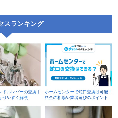
セスランキング
3
ンドルレバーの交換手
ホームセンターで蛇口交換は可能！
かりやすく解説
料金の相場や業者選びのポイント
6