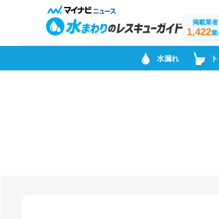
掲載業者
1,422
業
水漏れ
ト