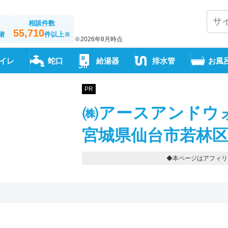
相談件数
55,710
者
件以上
※
※2026年8月時点
イレ
蛇口
給湯器
排水管
お風
PR
㈱アースアンドウォ
宮城県仙台市若林区伊在
◆本ページはアフィリ