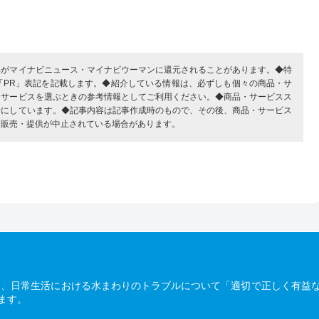
部がマイナビニュース・マイナビウーマンに還元されることがあります。◆特
「PR」表記を記載します。◆紹介している情報は、必ずしも個々の商品・サ
・サービスを選ぶときの参考情報としてご利用ください。◆商品・サービスス
考にしています。◆記事内容は記事作成時のもので、その後、商品・サービス
、販売・提供が中止されている場合があります。
は、日常生活における水まわりのトラブルについて「適切で正しく有益
ます。