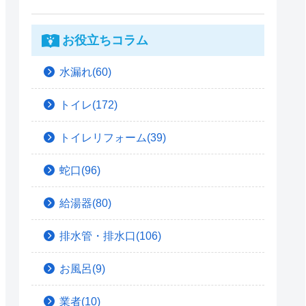
お役立ちコラム
水漏れ(60)
トイレ(172)
トイレリフォーム(39)
蛇口(96)
給湯器(80)
排水管・排水口(106)
お風呂(9)
業者(10)