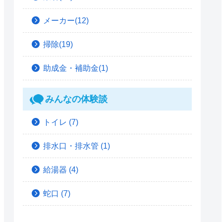
メーカー(12)
掃除(19)
助成金・補助金(1)
みんなの体験談
トイレ
(7)
排水口・排水管
(1)
給湯器
(4)
蛇口
(7)