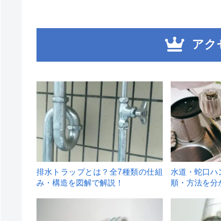
アク
1
2
排水トラップとは？全7種類の仕組
水道・蛇口ハ
み・構造を図解で解説！
順・方法を分
4
5