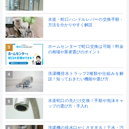
水道・蛇口ハンドルレバーの交換手順・
2
方法を分かりやすく解説
ホームセンターで蛇口交換は可能！料金
3
の相場や業者選びのポイント
洗濯機排水トラップ2種類や仕組みを解
4
説！知っておきたい機能や選び方
水道蛇口の先だけ交換！手順や泡沫キャ
5
ップの選び方・手入れ
洗濯機の排水口がくさすぎる！下水・汚
6