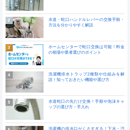
水道・蛇口ハンドルレバーの交換手順・
2
方法を分かりやすく解説
ホームセンターで蛇口交換は可能！料金
3
の相場や業者選びのポイント
洗濯機排水トラップ2種類や仕組みを解
4
説！知っておきたい機能や選び方
水道蛇口の先だけ交換！手順や泡沫キャ
5
ップの選び方・手入れ
洗濯機の排水口がくさすぎる！下水・汚
6