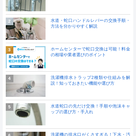
水道・蛇口ハンドルレバーの交換手順・
2
方法を分かりやすく解説
ホームセンターで蛇口交換は可能！料金
3
の相場や業者選びのポイント
洗濯機排水トラップ2種類や仕組みを解
4
説！知っておきたい機能や選び方
水道蛇口の先だけ交換！手順や泡沫キャ
5
ップの選び方・手入れ
洗濯機の排水口がくさすぎる！下水・汚
6