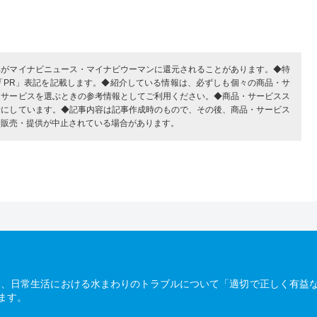
部がマイナビニュース・マイナビウーマンに還元されることがあります。◆特
「PR」表記を記載します。◆紹介している情報は、必ずしも個々の商品・サ
・サービスを選ぶときの参考情報としてご利用ください。◆商品・サービスス
考にしています。◆記事内容は記事作成時のもので、その後、商品・サービス
、販売・提供が中止されている場合があります。
は、日常生活における水まわりのトラブルについて「適切で正しく有益
ます。