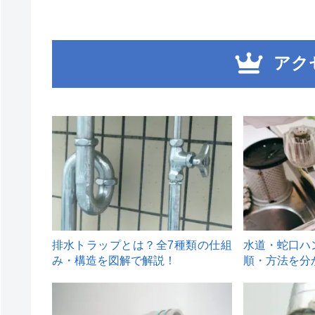
アク
1
2
排水トラップとは？全7種類の仕組
水道・蛇口ハ
み・構造を図解で解説！
順・方法を分
4
5