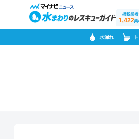
掲載業者
1,422
業
水漏れ
ト