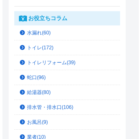
お役立ちコラム
水漏れ(60)
トイレ(172)
トイレリフォーム(39)
蛇口(96)
給湯器(80)
排水管・排水口(106)
お風呂(9)
業者(10)