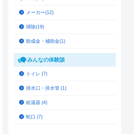
メーカー(12)
掃除(19)
助成金・補助金(1)
みんなの体験談
トイレ
(7)
排水口・排水管
(1)
給湯器
(4)
蛇口
(7)