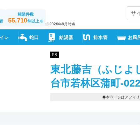
相談件数
55,710
者
件以上
※
※2026年8月時点
イレ
蛇口
給湯器
排水管
お風
PR
東北藤吉（ふじよし
台市若林区蒲町-022-2
◆本ページはアフィリ