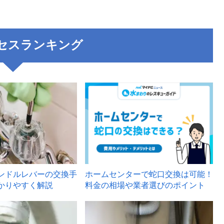
セスランキング
3
ンドルレバーの交換手
ホームセンターで蛇口交換は可能！
かりやすく解説
料金の相場や業者選びのポイント
6