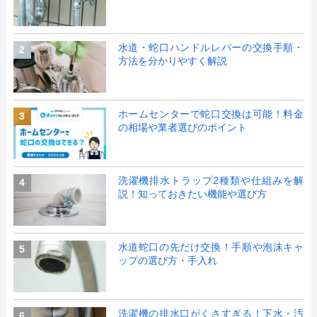
水道・蛇口ハンドルレバーの交換手順・
2
方法を分かりやすく解説
ホームセンターで蛇口交換は可能！料金
3
の相場や業者選びのポイント
洗濯機排水トラップ2種類や仕組みを解
4
説！知っておきたい機能や選び方
水道蛇口の先だけ交換！手順や泡沫キャ
5
ップの選び方・手入れ
洗濯機の排水口がくさすぎる！下水・汚
6