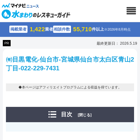
1,422
55,710
掲載業者
業者
相談件数
件以上
※2026年8月時点
PR
最終更新日： 2026.5.19
㈲目黒電化-仙台市-宮城県仙台市太白区青山2
丁目-022-229-7431
◆本ページはアフィリエイトプログラムによる収益を得ています。
目次
[閉じる]