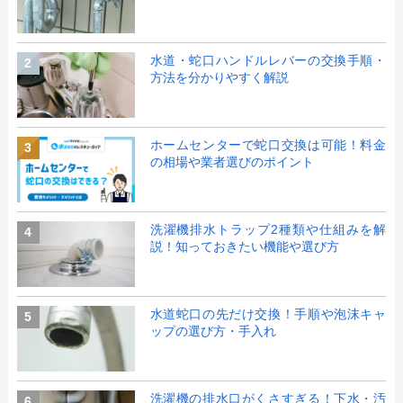
水道・蛇口ハンドルレバーの交換手順・
2
方法を分かりやすく解説
ホームセンターで蛇口交換は可能！料金
3
の相場や業者選びのポイント
洗濯機排水トラップ2種類や仕組みを解
4
説！知っておきたい機能や選び方
水道蛇口の先だけ交換！手順や泡沫キャ
5
ップの選び方・手入れ
洗濯機の排水口がくさすぎる！下水・汚
6