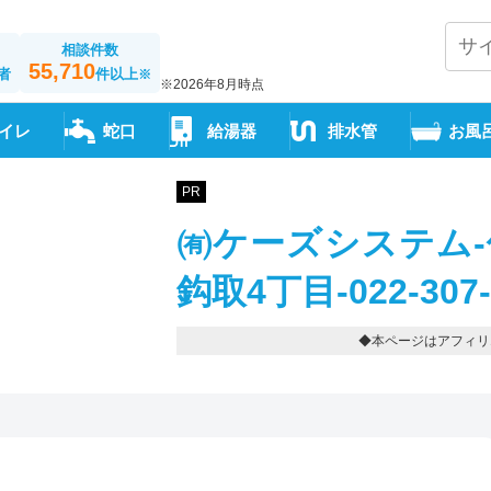
相談件数
55,710
者
件以上
※
※2026年8月時点
イレ
蛇口
給湯器
排水管
お風
PR
㈲ケーズシステム-
鈎取4丁目-022-307-
◆本ページはアフィリ