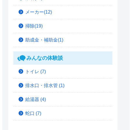
メーカー(12)
掃除(19)
助成金・補助金(1)
みんなの体験談
トイレ
(7)
排水口・排水管
(1)
給湯器
(4)
蛇口
(7)