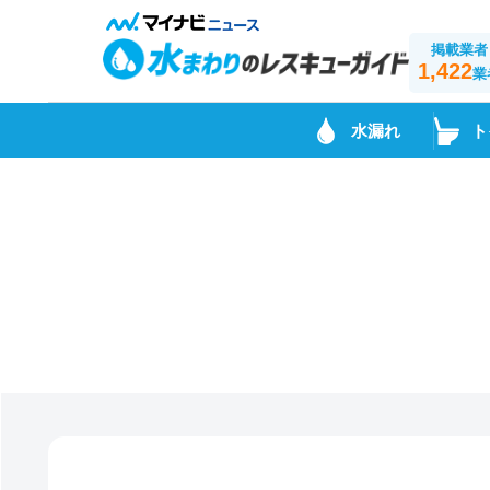
掲載業者
1,422
業
水漏れ
ト