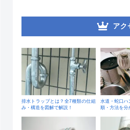
アク
1
2
排水トラップとは？全7種類の仕組
水道・蛇口ハ
み・構造を図解で解説！
順・方法を分
4
5