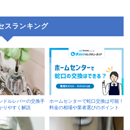
セスランキング
3
ンドルレバーの交換手
ホームセンターで蛇口交換は可能！
かりやすく解説
料金の相場や業者選びのポイント
6