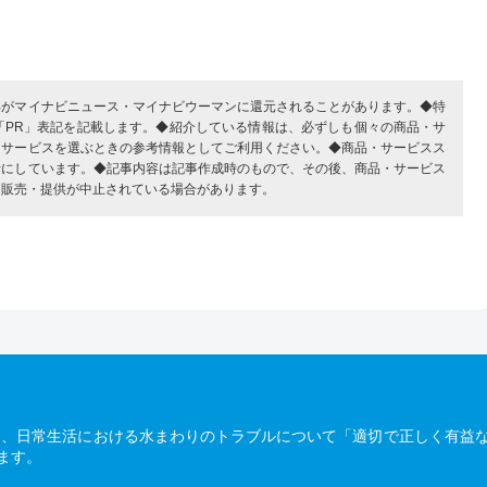
部がマイナビニュース・マイナビウーマンに還元されることがあります。◆特
「PR」表記を記載します。◆紹介している情報は、必ずしも個々の商品・サ
・サービスを選ぶときの参考情報としてご利用ください。◆商品・サービスス
考にしています。◆記事内容は記事作成時のもので、その後、商品・サービス
、販売・提供が中止されている場合があります。
は、日常生活における水まわりのトラブルについて「適切で正しく有益
ます。