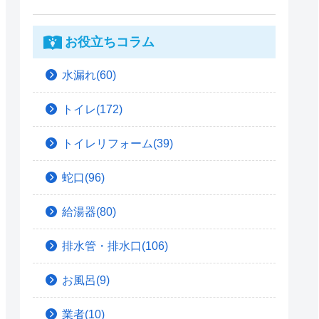
お役立ちコラム
水漏れ(60)
トイレ(172)
トイレリフォーム(39)
蛇口(96)
給湯器(80)
排水管・排水口(106)
お風呂(9)
業者(10)