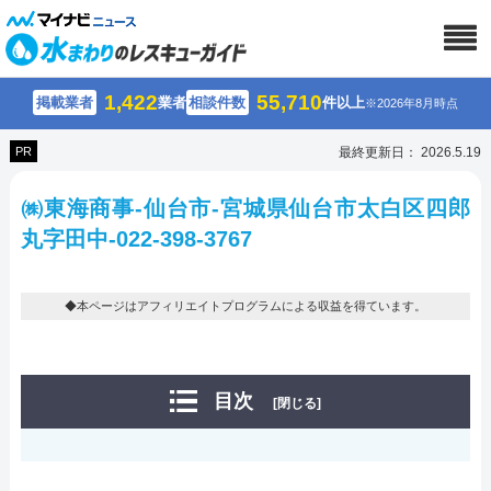
1,422
55,710
掲載業者
業者
相談件数
件以上
※2026年8月時点
PR
最終更新日： 2026.5.19
㈱東海商事-仙台市-宮城県仙台市太白区四郎
丸字田中-022-398-3767
◆本ページはアフィリエイトプログラムによる収益を得ています。
目次
[閉じる]