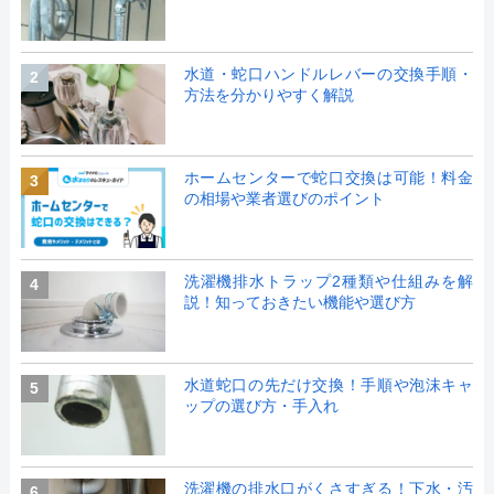
水道・蛇口ハンドルレバーの交換手順・
2
方法を分かりやすく解説
ホームセンターで蛇口交換は可能！料金
3
の相場や業者選びのポイント
洗濯機排水トラップ2種類や仕組みを解
4
説！知っておきたい機能や選び方
水道蛇口の先だけ交換！手順や泡沫キャ
5
ップの選び方・手入れ
洗濯機の排水口がくさすぎる！下水・汚
6