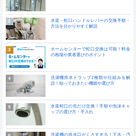
水道・蛇口ハンドルレバーの交換手順・
2
方法を分かりやすく解説
ホームセンターで蛇口交換は可能！料金
3
の相場や業者選びのポイント
洗濯機排水トラップ2種類や仕組みを解
4
説！知っておきたい機能や選び方
水道蛇口の先だけ交換！手順や泡沫キャ
5
ップの選び方・手入れ
洗濯機の排水口がくさすぎる！下水・汚
6