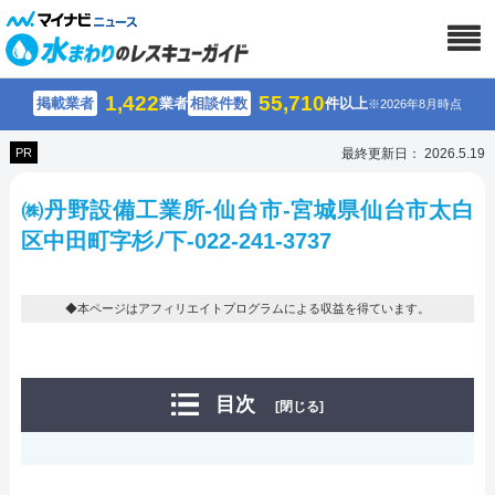
1,422
55,710
掲載業者
業者
相談件数
件以上
※2026年8月時点
PR
最終更新日： 2026.5.19
㈱丹野設備工業所-仙台市-宮城県仙台市太白
区中田町字杉ﾉ下-022-241-3737
◆本ページはアフィリエイトプログラムによる収益を得ています。
目次
[閉じる]