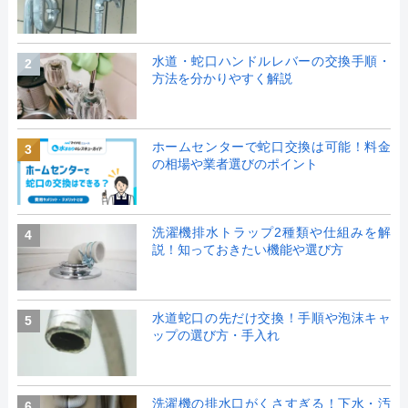
水道・蛇口ハンドルレバーの交換手順・
2
方法を分かりやすく解説
ホームセンターで蛇口交換は可能！料金
3
の相場や業者選びのポイント
洗濯機排水トラップ2種類や仕組みを解
4
説！知っておきたい機能や選び方
水道蛇口の先だけ交換！手順や泡沫キャ
5
ップの選び方・手入れ
洗濯機の排水口がくさすぎる！下水・汚
6