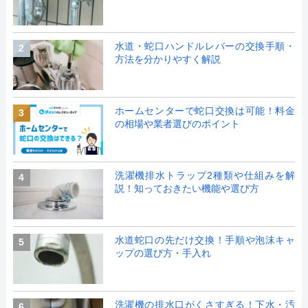
水道・蛇口ハンドルレバーの交換手順・
2
方法を分かりやすく解説
ホームセンターで蛇口交換は可能！料金
3
の相場や業者選びのポイント
洗濯機排水トラップ2種類や仕組みを解
4
説！知っておきたい機能や選び方
水道蛇口の先だけ交換！手順や泡沫キャ
5
ップの選び方・手入れ
洗濯機の排水口がくさすぎる！下水・汚
6