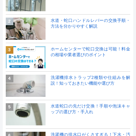
水道・蛇口ハンドルレバーの交換手順・
2
方法を分かりやすく解説
ホームセンターで蛇口交換は可能！料金
3
の相場や業者選びのポイント
洗濯機排水トラップ2種類や仕組みを解
4
説！知っておきたい機能や選び方
水道蛇口の先だけ交換！手順や泡沫キャ
5
ップの選び方・手入れ
洗濯機の排水口がくさすぎる！下水・汚
6