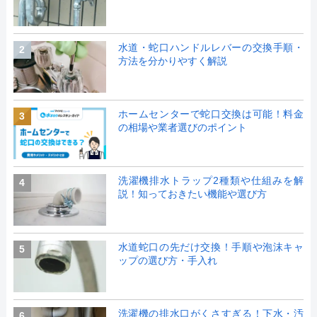
水道・蛇口ハンドルレバーの交換手順・
2
方法を分かりやすく解説
ホームセンターで蛇口交換は可能！料金
3
の相場や業者選びのポイント
洗濯機排水トラップ2種類や仕組みを解
4
説！知っておきたい機能や選び方
水道蛇口の先だけ交換！手順や泡沫キャ
5
ップの選び方・手入れ
洗濯機の排水口がくさすぎる！下水・汚
6