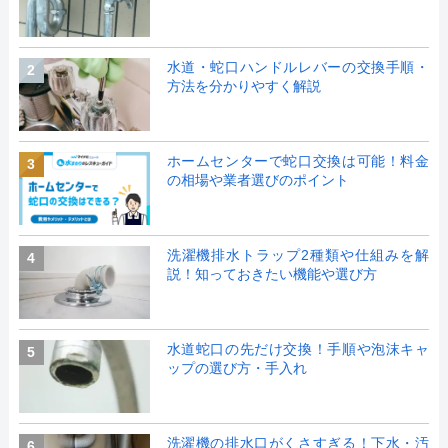
水道・蛇口ハンドルレバーの交換手順・
2
方法を分かりやすく解説
ホームセンターで蛇口交換は可能！料金
3
の相場や業者選びのポイント
洗濯機排水トラップ2種類や仕組みを解
4
説！知っておきたい機能や選び方
水道蛇口の先だけ交換！手順や泡沫キャ
5
ップの選び方・手入れ
洗濯機の排水口がくさすぎる！下水・汚
6