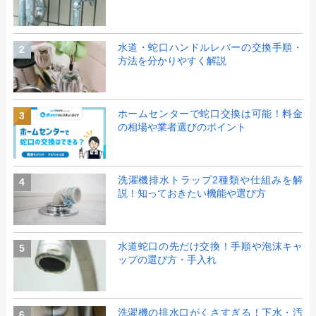
水道・蛇口ハンドルレバーの交換手順・
2
方法を分かりやすく解説
ホームセンターで蛇口交換は可能！料金
3
の相場や業者選びのポイント
洗濯機排水トラップ2種類や仕組みを解
4
説！知っておきたい機能や選び方
水道蛇口の先だけ交換！手順や泡沫キャ
5
ップの選び方・手入れ
洗濯機の排水口がくさすぎる！下水・汚
6