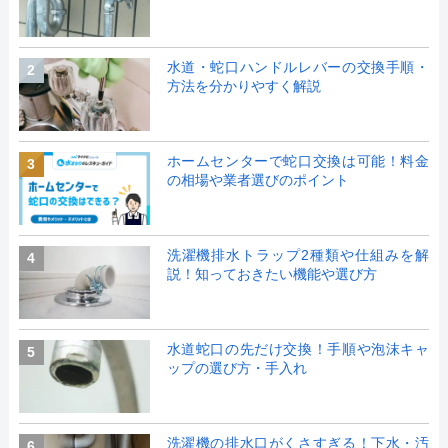
水道・蛇口ハンドルレバーの交換手順・
2
方法を分かりやすく解説
ホームセンターで蛇口交換は可能！料金
3
の相場や業者選びのポイント
洗濯機排水トラップ2種類や仕組みを解
4
説！知っておきたい機能や選び方
水道蛇口の先だけ交換！手順や泡沫キャ
5
ップの選び方・手入れ
洗濯機の排水口がくさすぎる！下水・汚
6