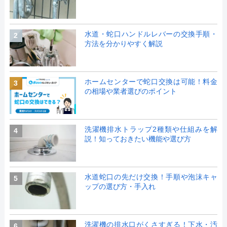
水道・蛇口ハンドルレバーの交換手順・
2
方法を分かりやすく解説
ホームセンターで蛇口交換は可能！料金
3
の相場や業者選びのポイント
洗濯機排水トラップ2種類や仕組みを解
4
説！知っておきたい機能や選び方
水道蛇口の先だけ交換！手順や泡沫キャ
5
ップの選び方・手入れ
洗濯機の排水口がくさすぎる！下水・汚
6