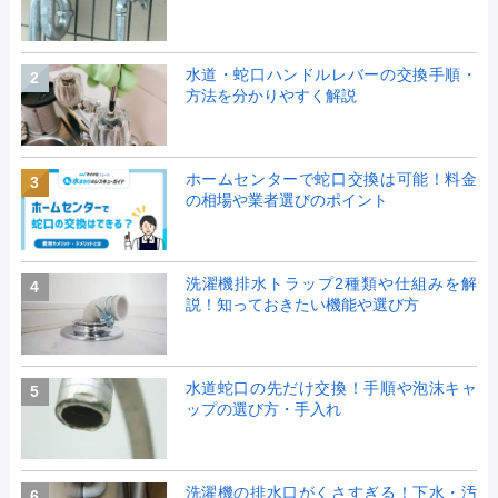
水道・蛇口ハンドルレバーの交換手順・
2
方法を分かりやすく解説
ホームセンターで蛇口交換は可能！料金
3
の相場や業者選びのポイント
洗濯機排水トラップ2種類や仕組みを解
4
説！知っておきたい機能や選び方
水道蛇口の先だけ交換！手順や泡沫キャ
5
ップの選び方・手入れ
洗濯機の排水口がくさすぎる！下水・汚
6