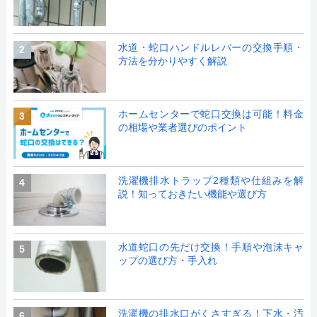
水道・蛇口ハンドルレバーの交換手順・
2
方法を分かりやすく解説
ホームセンターで蛇口交換は可能！料金
3
の相場や業者選びのポイント
洗濯機排水トラップ2種類や仕組みを解
4
説！知っておきたい機能や選び方
水道蛇口の先だけ交換！手順や泡沫キャ
5
ップの選び方・手入れ
洗濯機の排水口がくさすぎる！下水・汚
6