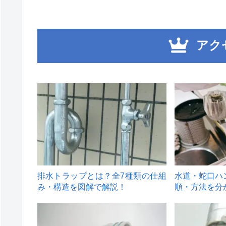
アク
1
2
排水トラップとは？全7種類の仕組
水道・蛇口ハ
み・構造を図解で解説！
順・方法を分
4
5