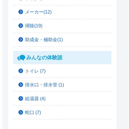
メーカー(12)
掃除(19)
助成金・補助金(1)
みんなの体験談
トイレ
(7)
排水口・排水管
(1)
給湯器
(4)
蛇口
(7)