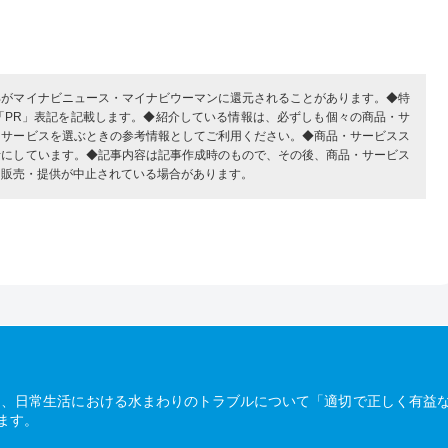
部がマイナビニュース・マイナビウーマンに還元されることがあります。◆特
「PR」表記を記載します。◆紹介している情報は、必ずしも個々の商品・サ
・サービスを選ぶときの参考情報としてご利用ください。◆商品・サービスス
考にしています。◆記事内容は記事作成時のもので、その後、商品・サービス
、販売・提供が中止されている場合があります。
は、日常生活における水まわりのトラブルについて「適切で正しく有益
ます。