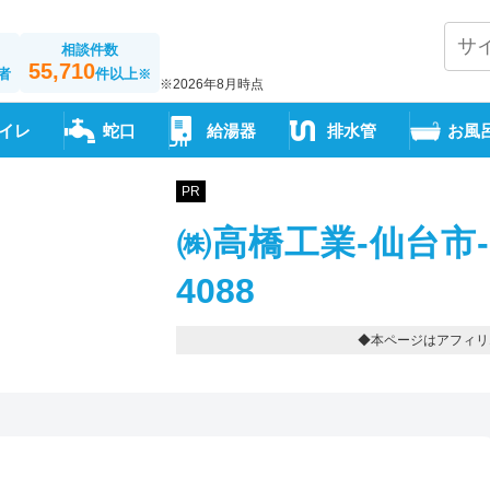
相談件数
55,710
者
件以上
※
※2026年8月時点
イレ
蛇口
給湯器
排水管
お風
PR
㈱高橋工業-仙台市-宮
4088
◆本ページはアフィリ