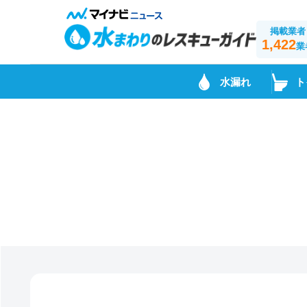
掲載業者
1,422
業
水漏れ
ト