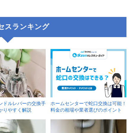
セスランキング
3
ンドルレバーの交換手
ホームセンターで蛇口交換は可能！
かりやすく解説
料金の相場や業者選びのポイント
6