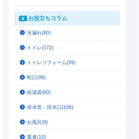
お役立ちコラム
水漏れ(60)
トイレ(172)
トイレリフォーム(39)
蛇口(96)
給湯器(80)
排水管・排水口(106)
お風呂(9)
業者(10)