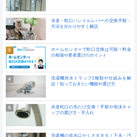
水道・蛇口ハンドルレバーの交換手順・
2
方法を分かりやすく解説
ホームセンターで蛇口交換は可能！料金
3
の相場や業者選びのポイント
洗濯機排水トラップ2種類や仕組みを解
4
説！知っておきたい機能や選び方
水道蛇口の先だけ交換！手順や泡沫キャ
5
ップの選び方・手入れ
洗濯機の排水口がくさすぎる！下水・汚
6