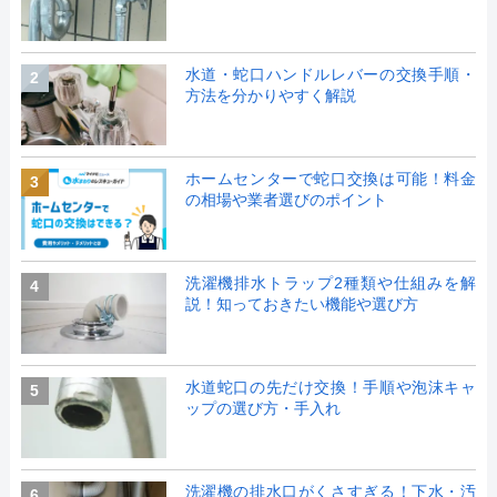
水道・蛇口ハンドルレバーの交換手順・
2
方法を分かりやすく解説
ホームセンターで蛇口交換は可能！料金
3
の相場や業者選びのポイント
洗濯機排水トラップ2種類や仕組みを解
4
説！知っておきたい機能や選び方
水道蛇口の先だけ交換！手順や泡沫キャ
5
ップの選び方・手入れ
洗濯機の排水口がくさすぎる！下水・汚
6