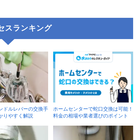
セスランキング
3
ンドルレバーの交換手
ホームセンターで蛇口交換は可能！
かりやすく解説
料金の相場や業者選びのポイント
6