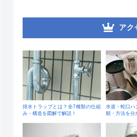
アク
1
2
排水トラップとは？全7種類の仕組
水道・蛇口ハ
み・構造を図解で解説！
順・方法を分
4
5