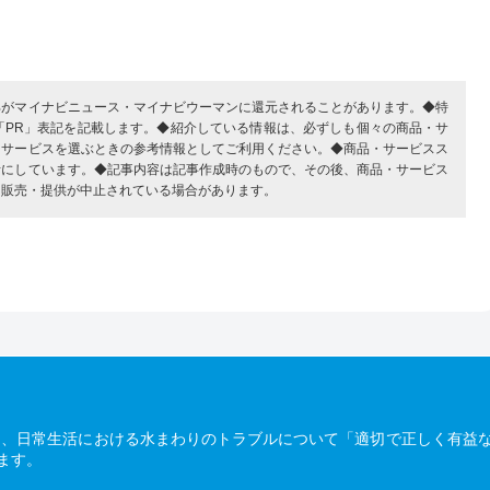
部がマイナビニュース・マイナビウーマンに還元されることがあります。◆特
「PR」表記を記載します。◆紹介している情報は、必ずしも個々の商品・サ
・サービスを選ぶときの参考情報としてご利用ください。◆商品・サービスス
考にしています。◆記事内容は記事作成時のもので、その後、商品・サービス
、販売・提供が中止されている場合があります。
は、日常生活における水まわりのトラブルについて「適切で正しく有益
ます。