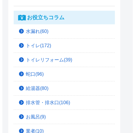
お役立ちコラム
水漏れ(60)
トイレ(172)
トイレリフォーム(39)
蛇口(96)
給湯器(80)
排水管・排水口(106)
お風呂(9)
業者(10)