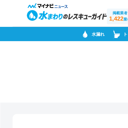
掲載業者
1,422
業
水漏れ
ト