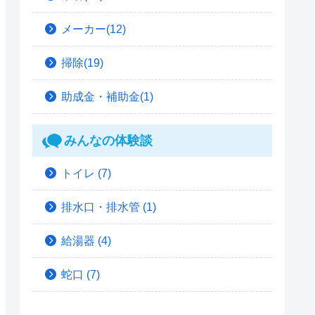
メーカー(12)
掃除(19)
助成金・補助金(1)
みんなの体験談
トイレ
(7)
排水口・排水管
(1)
給湯器
(4)
蛇口
(7)