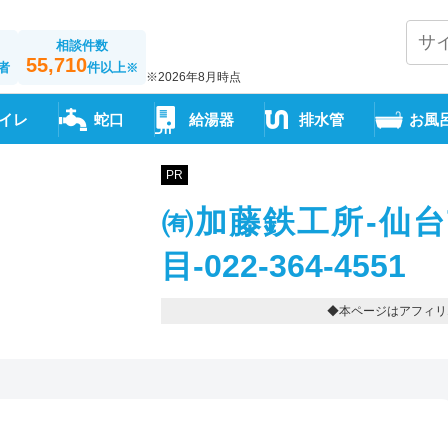
相談件数
55,710
者
件以上
※
※2026年8月時点
イレ
蛇口
給湯器
排水管
お風
PR
㈲加藤鉄工所-仙台
目-022-364-4551
◆本ページはアフィリ