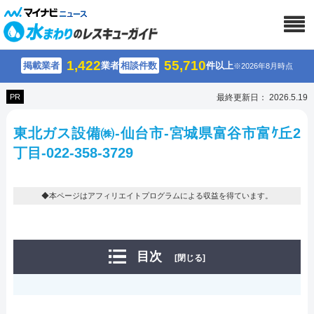
1,422
55,710
掲載業者
業者
相談件数
件以上
※2026年8月時点
PR
最終更新日： 2026.5.19
東北ガス設備㈱-仙台市-宮城県富谷市富ｹ丘2
丁目-022-358-3729
◆本ページはアフィリエイトプログラムによる収益を得ています。
目次
[閉じる]