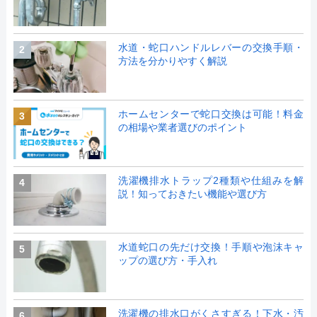
水道・蛇口ハンドルレバーの交換手順・
2
方法を分かりやすく解説
ホームセンターで蛇口交換は可能！料金
3
の相場や業者選びのポイント
洗濯機排水トラップ2種類や仕組みを解
4
説！知っておきたい機能や選び方
水道蛇口の先だけ交換！手順や泡沫キャ
5
ップの選び方・手入れ
洗濯機の排水口がくさすぎる！下水・汚
6