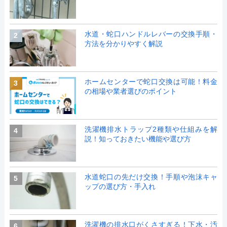
水道・蛇口ハンドルレバーの交換手順・
2
方法を分かりやすく解説
ホームセンターで蛇口交換は可能！料金
3
の相場や業者選びのポイント
洗濯機排水トラップ2種類や仕組みを解
4
説！知っておきたい機能や選び方
水道蛇口の先だけ交換！手順や泡沫キャ
5
ップの選び方・手入れ
洗濯機の排水口がくさすぎる！下水・汚
6