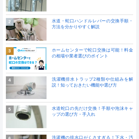
水道・蛇口ハンドルレバーの交換手順・
2
方法を分かりやすく解説
ホームセンターで蛇口交換は可能！料金
3
の相場や業者選びのポイント
洗濯機排水トラップ2種類や仕組みを解
4
説！知っておきたい機能や選び方
水道蛇口の先だけ交換！手順や泡沫キャ
5
ップの選び方・手入れ
洗濯機の排水口がくさすぎる！下水・汚
6