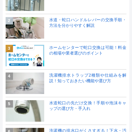
水道・蛇口ハンドルレバーの交換手順・
2
方法を分かりやすく解説
ホームセンターで蛇口交換は可能！料金
3
の相場や業者選びのポイント
洗濯機排水トラップ2種類や仕組みを解
4
説！知っておきたい機能や選び方
水道蛇口の先だけ交換！手順や泡沫キャ
5
ップの選び方・手入れ
洗濯機の排水口がくさすぎる！下水・汚
6