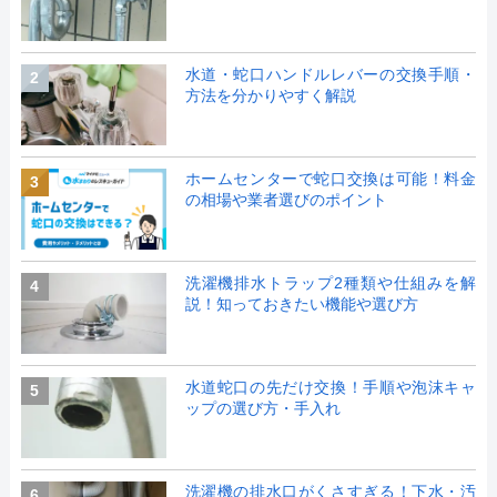
水道・蛇口ハンドルレバーの交換手順・
2
方法を分かりやすく解説
ホームセンターで蛇口交換は可能！料金
3
の相場や業者選びのポイント
洗濯機排水トラップ2種類や仕組みを解
4
説！知っておきたい機能や選び方
水道蛇口の先だけ交換！手順や泡沫キャ
5
ップの選び方・手入れ
洗濯機の排水口がくさすぎる！下水・汚
6