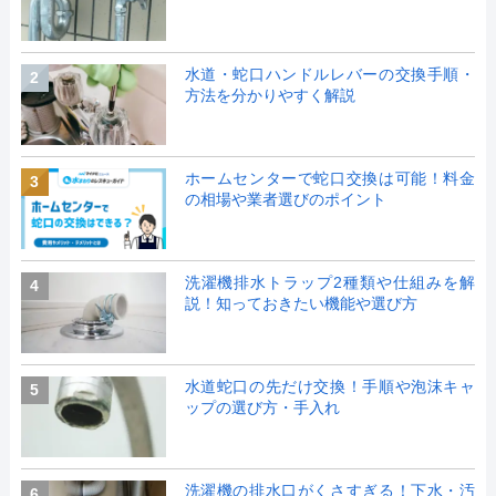
水道・蛇口ハンドルレバーの交換手順・
2
方法を分かりやすく解説
ホームセンターで蛇口交換は可能！料金
3
の相場や業者選びのポイント
洗濯機排水トラップ2種類や仕組みを解
4
説！知っておきたい機能や選び方
水道蛇口の先だけ交換！手順や泡沫キャ
5
ップの選び方・手入れ
洗濯機の排水口がくさすぎる！下水・汚
6