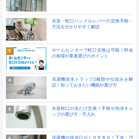
水道・蛇口ハンドルレバーの交換手順・
2
方法を分かりやすく解説
ホームセンターで蛇口交換は可能！料金
3
の相場や業者選びのポイント
洗濯機排水トラップ2種類や仕組みを解
4
説！知っておきたい機能や選び方
水道蛇口の先だけ交換！手順や泡沫キャ
5
ップの選び方・手入れ
洗濯機の排水口がくさすぎる！下水・汚
6