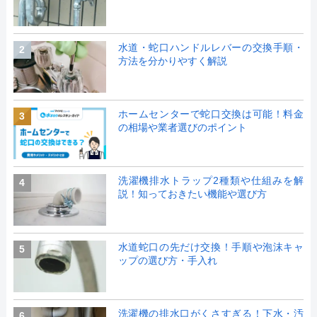
水道・蛇口ハンドルレバーの交換手順・
2
方法を分かりやすく解説
ホームセンターで蛇口交換は可能！料金
3
の相場や業者選びのポイント
洗濯機排水トラップ2種類や仕組みを解
4
説！知っておきたい機能や選び方
水道蛇口の先だけ交換！手順や泡沫キャ
5
ップの選び方・手入れ
洗濯機の排水口がくさすぎる！下水・汚
6