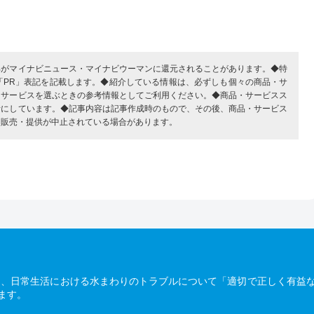
部がマイナビニュース・マイナビウーマンに還元されることがあります。◆特
「PR」表記を記載します。◆紹介している情報は、必ずしも個々の商品・サ
・サービスを選ぶときの参考情報としてご利用ください。◆商品・サービスス
考にしています。◆記事内容は記事作成時のもので、その後、商品・サービス
、販売・提供が中止されている場合があります。
は、日常生活における水まわりのトラブルについて「適切で正しく有益
ます。