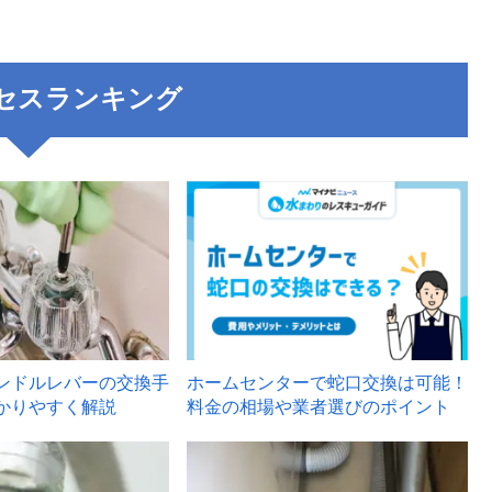
セスランキング
3
ンドルレバーの交換手
ホームセンターで蛇口交換は可能！
かりやすく解説
料金の相場や業者選びのポイント
6