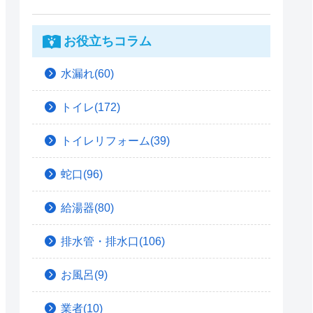
お役立ちコラム
水漏れ(60)
トイレ(172)
トイレリフォーム(39)
蛇口(96)
給湯器(80)
排水管・排水口(106)
お風呂(9)
業者(10)