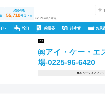
相談件数
55,710
者
件以上
※
※2026年8月時点
イレ
蛇口
給湯器
排水管
お風
PR
㈱アイ・ケー・エス
場-0225-96-6420
◆本ページはアフィリ