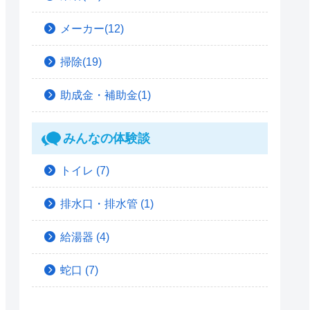
メーカー(12)
掃除(19)
助成金・補助金(1)
みんなの体験談
トイレ
(7)
排水口・排水管
(1)
給湯器
(4)
蛇口
(7)