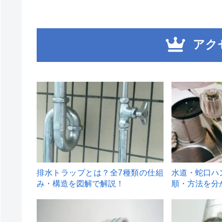
アク
1
2
排水トラップとは？全7種類の仕組
水道・蛇口ハ
み・構造を図解で解説！
順・方法を分
4
5