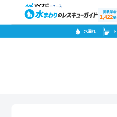
掲載業者
1,422
業
水漏れ
ト