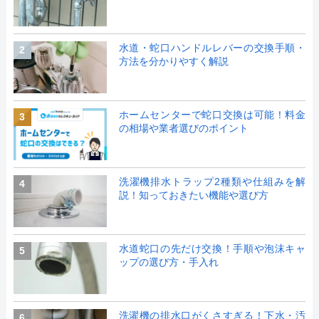
水道・蛇口ハンドルレバーの交換手順・
2
方法を分かりやすく解説
ホームセンターで蛇口交換は可能！料金
3
の相場や業者選びのポイント
洗濯機排水トラップ2種類や仕組みを解
4
説！知っておきたい機能や選び方
水道蛇口の先だけ交換！手順や泡沫キャ
5
ップの選び方・手入れ
洗濯機の排水口がくさすぎる！下水・汚
6