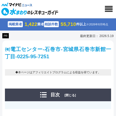
1,422
55,710
掲載業者
業者
相談件数
件以上
※2026年8月時点
PR
最終更新日： 2026.5.19
㈲電工センター-石巻市-宮城県石巻市新館一
丁目-0225-95-7251
◆本ページはアフィリエイトプログラムによる収益を得ています。
目次
[閉じる]