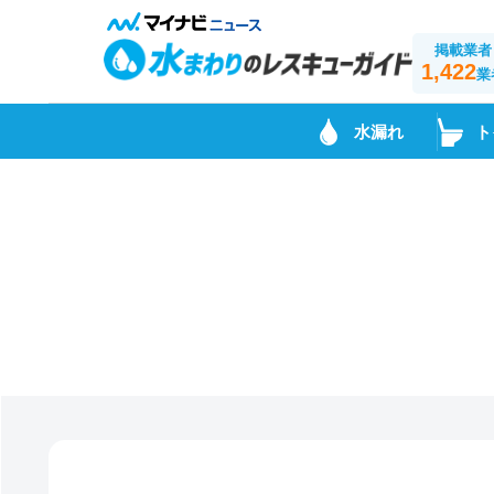
掲載業者
1,422
業
水漏れ
ト