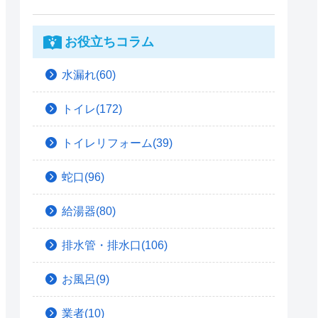
お役立ちコラム
水漏れ(60)
トイレ(172)
トイレリフォーム(39)
蛇口(96)
給湯器(80)
排水管・排水口(106)
お風呂(9)
業者(10)