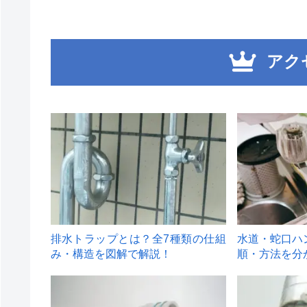
アク
1
2
排水トラップとは？全7種類の仕組
水道・蛇口ハ
み・構造を図解で解説！
順・方法を分
4
5