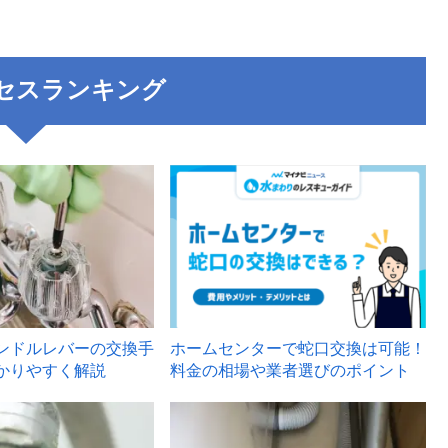
セスランキング
3
ンドルレバーの交換手
ホームセンターで蛇口交換は可能！
かりやすく解説
料金の相場や業者選びのポイント
6