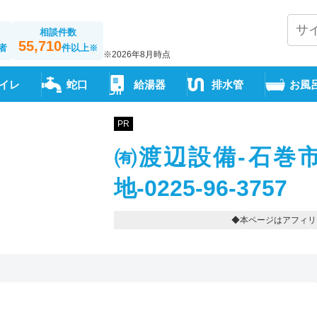
相談件数
55,710
者
件以上
※
※2026年8月時点
イレ
蛇口
給湯器
排水管
お風
PR
㈲渡辺設備-石巻
地-0225-96-3757
◆本ページはアフィリ