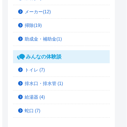
メーカー(12)
掃除(19)
助成金・補助金(1)
みんなの体験談
トイレ
(7)
排水口・排水管
(1)
給湯器
(4)
蛇口
(7)