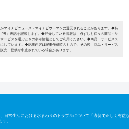
部がマイナビニュース・マイナビウーマンに還元されることがあります。◆特
「PR」表記を記載します。◆紹介している情報は、必ずしも個々の商品・サ
・サービスを選ぶときの参考情報としてご利用ください。◆商品・サービスス
考にしています。◆記事内容は記事作成時のもので、その後、商品・サービス
、販売・提供が中止されている場合があります。
は、日常生活における水まわりのトラブルについて「適切で正しく有益
ます。