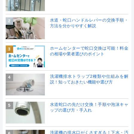
水道・蛇口ハンドルレバーの交換手順・
2
方法を分かりやすく解説
ホームセンターで蛇口交換は可能！料金
3
の相場や業者選びのポイント
洗濯機排水トラップ2種類や仕組みを解
4
説！知っておきたい機能や選び方
水道蛇口の先だけ交換！手順や泡沫キャ
5
ップの選び方・手入れ
洗濯機の排水口がくさすぎる！下水・汚
6