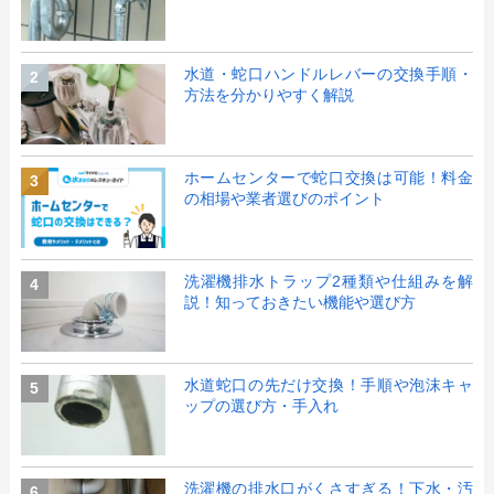
水道・蛇口ハンドルレバーの交換手順・
2
方法を分かりやすく解説
ホームセンターで蛇口交換は可能！料金
3
の相場や業者選びのポイント
洗濯機排水トラップ2種類や仕組みを解
4
説！知っておきたい機能や選び方
水道蛇口の先だけ交換！手順や泡沫キャ
5
ップの選び方・手入れ
洗濯機の排水口がくさすぎる！下水・汚
6