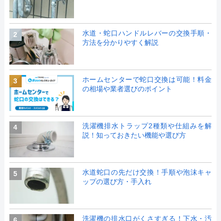
水道・蛇口ハンドルレバーの交換手順・
2
方法を分かりやすく解説
ホームセンターで蛇口交換は可能！料金
3
の相場や業者選びのポイント
洗濯機排水トラップ2種類や仕組みを解
4
説！知っておきたい機能や選び方
水道蛇口の先だけ交換！手順や泡沫キャ
5
ップの選び方・手入れ
洗濯機の排水口がくさすぎる！下水・汚
6