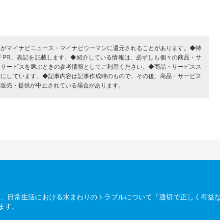
部がマイナビニュース・マイナビウーマンに還元されることがあります。◆特
「PR」表記を記載します。◆紹介している情報は、必ずしも個々の商品・サ
・サービスを選ぶときの参考情報としてご利用ください。◆商品・サービスス
考にしています。◆記事内容は記事作成時のもので、その後、商品・サービス
、販売・提供が中止されている場合があります。
は、日常生活における水まわりのトラブルについて「適切で正しく有益
ます。