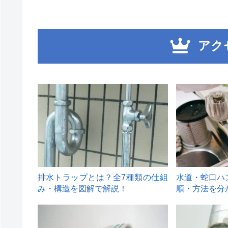
アク
1
2
排水トラップとは？全7種類の仕組
水道・蛇口ハ
み・構造を図解で解説！
順・方法を分
4
5