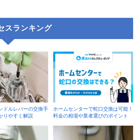
セスランキング
3
ンドルレバーの交換手
ホームセンターで蛇口交換は可能！
かりやすく解説
料金の相場や業者選びのポイント
6