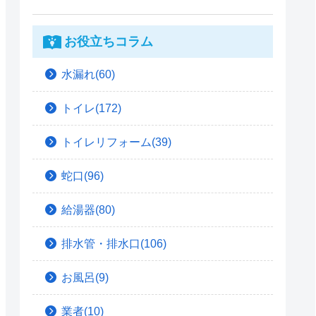
お役立ちコラム
水漏れ(60)
トイレ(172)
トイレリフォーム(39)
蛇口(96)
給湯器(80)
排水管・排水口(106)
お風呂(9)
業者(10)