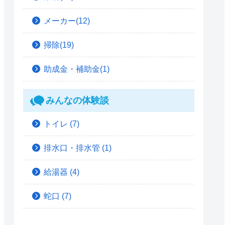
メーカー(12)
掃除(19)
助成金・補助金(1)
みんなの体験談
トイレ
(7)
排水口・排水管
(1)
給湯器
(4)
蛇口
(7)