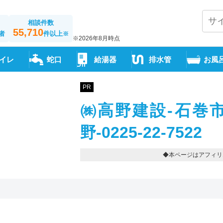
相談件数
55,710
者
件以上
※
※2026年8月時点
イレ
蛇口
給湯器
排水管
お風
PR
㈱高野建設-石巻
野-0225-22-7522
◆本ページはアフィリ