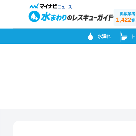
掲載業者
1,422
業
水漏れ
ト